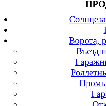
ПРО
Солнцез
Ворота, 
Въездны
Гаражны
Роллетны
Промы
Гар
Отк