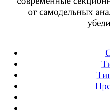
современные секционн
от самодельных ана
убеди
Т
Ти
Пр