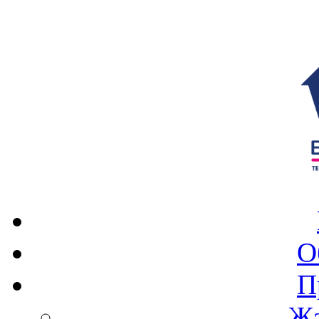
О
П
Жа