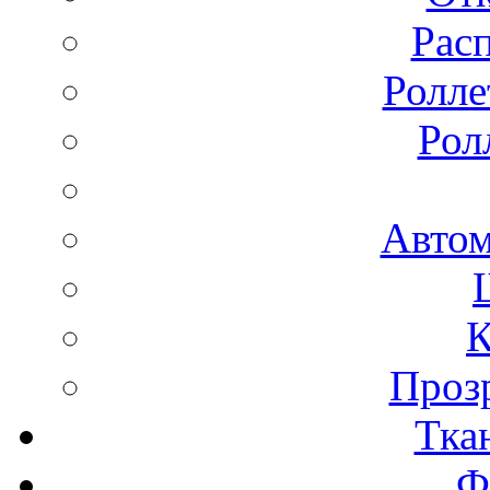
Рас
Ролле
Рол
Автом
К
Проз
Тка
Ф