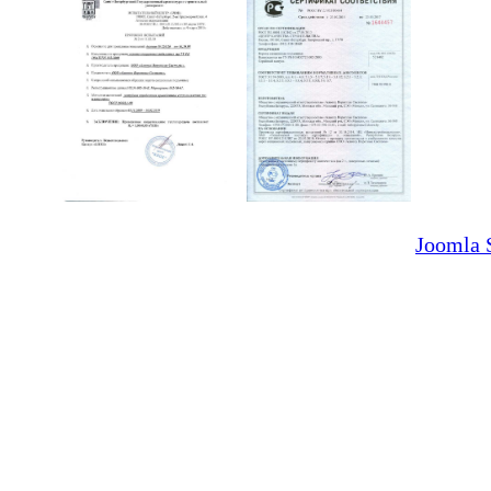
Joomla 
©
ООО НПФ