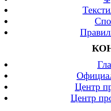
Тексти
Спо
Правил
КО
Гл
Официа
Центр п
Центр пр