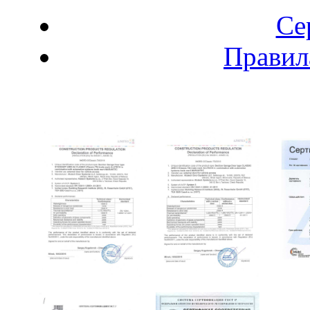
Се
Правил