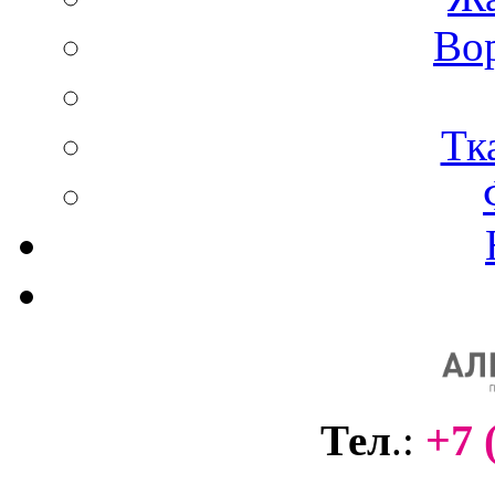
Вор
Тк
+7 
Тел
.: